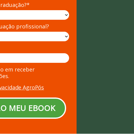
Graduação?*
tuação profissional?
o em receber
ões.
rivacidade AgroPós
O MEU EBOOK