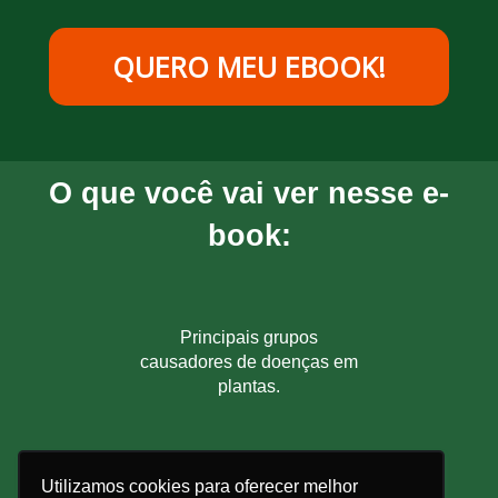
QUERO MEU EBOOK!
O que você vai ver nesse e-
book:
Principais grupos
causadores de doenças em
plantas.
Quais são os sinais do
Utilizamos cookies para oferecer melhor