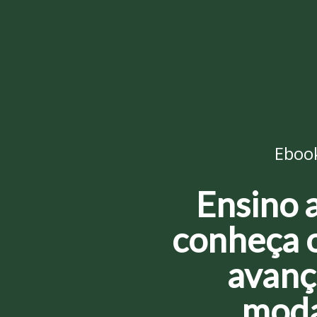
Ebook
Ensino a
conheça o
avanç
moda