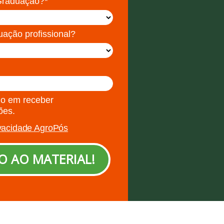
Graduação?*
uação profissional?
o em receber
ões.
ivacidade AgroPós
O AO MATERIAL!