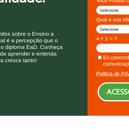
Você Possui 
Qual a sua sit
itos sobre o Ensino a
4 + 1 = ?
ual é a percepção que o
 o diploma EaD.
Conheça
 de aprender e entenda
Eu concord
a cresce tanto!
comunicaç
Politica de Pr
ACESS